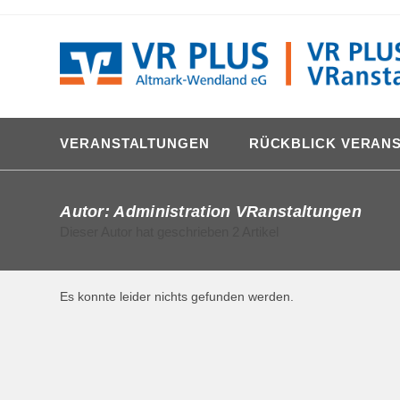
Zum
content
Inhalt
springen
VERANSTALTUNGEN
RÜCKBLICK VERAN
Autor:
Administration VRanstaltungen
Dieser Autor hat geschrieben 2 Artikel
Es konnte leider nichts gefunden werden.