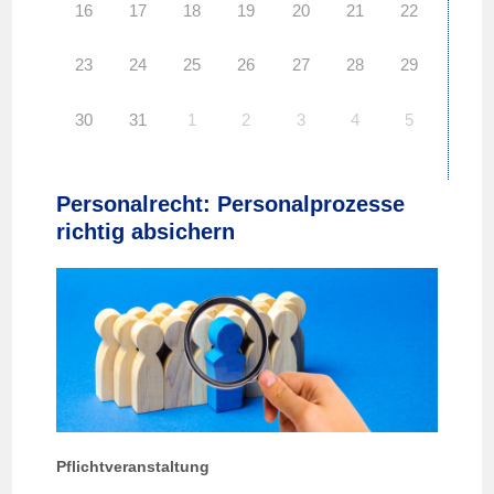
16
17
18
19
20
21
22
23
24
25
26
27
28
29
30
31
1
2
3
4
5
Personalrecht: Personalprozesse
richtig absichern
Pflichtveranstaltung