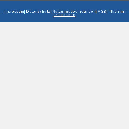
Impressum
|
Datenschutz
|
Nutzungsbedingungen
|
AGB
|
Pflichtinf
ormationen