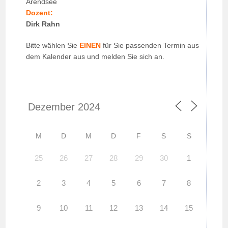
Arendsee
Dozent:
Dirk Rahn
Bitte wählen Sie
EINEN
für Sie passenden Termin aus
dem Kalender aus und melden Sie sich an.
M
D
M
D
F
S
S
25
26
27
28
29
30
1
2
3
4
5
6
7
8
9
10
11
12
13
14
15