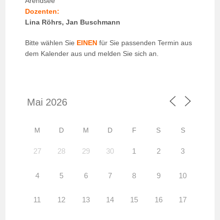
Arendsee
Dozenten:
Lina Röhrs, Jan Buschmann
Bitte wählen Sie
EINEN
für Sie passenden Termin aus
dem Kalender aus und melden Sie sich an.
M
D
M
D
F
S
S
27
28
29
30
1
2
3
4
5
6
7
8
9
10
11
12
13
14
15
16
17