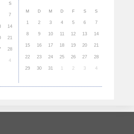
S
M
D
M
D
F
S
S
7
1
2
3
4
5
6
7
3
14
8
9
10
11
12
13
14
0
21
15
16
17
18
19
20
21
7
28
22
23
24
25
26
27
28
4
29
30
31
1
2
3
4