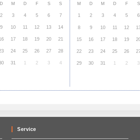
D
M
D
F
S
S
M
D
M
D
F
S
2
3
4
5
6
7
1
2
3
4
5
6
9
10
11
12
13
14
8
9
10
11
12
1
16
17
18
19
20
21
15
16
17
18
19
2
23
24
25
26
27
28
22
23
24
25
26
2
30
31
1
2
3
4
29
30
31
1
2
3
Service