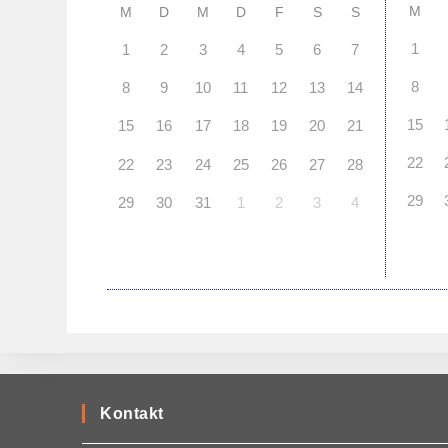
M
M
D
M
D
F
S
S
1
1
2
3
4
5
6
7
8
8
9
10
11
12
13
14
15
15
16
17
18
19
20
21
22
22
23
24
25
26
27
28
29
29
30
31
1
2
3
4
Kontakt