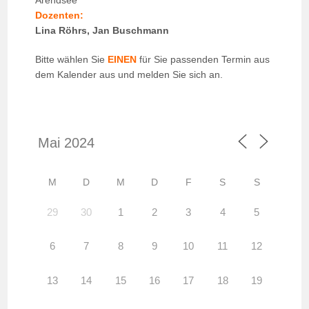
Arendsee
Dozenten:
Lina Röhrs, Jan Buschmann
Bitte wählen Sie
EINEN
für Sie passenden Termin aus
dem Kalender aus und melden Sie sich an.
M
D
M
D
F
S
S
29
30
1
2
3
4
5
6
7
8
9
10
11
12
13
14
15
16
17
18
19