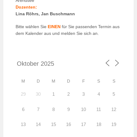
Arendsee
Dozenten:
Lina Röhrs, Jan Buschmann
Bitte wählen Sie
EINEN
für Sie passenden Termin aus
dem Kalender aus und melden Sie sich an.
M
D
M
D
F
S
S
29
30
1
2
3
4
5
6
7
8
9
10
11
12
13
14
15
16
17
18
19