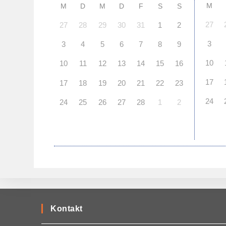
M
M
D
M
D
F
S
S
27
27
28
29
30
31
1
2
3
3
4
5
6
7
8
9
10
10
11
12
13
14
15
16
17
17
18
19
20
21
22
23
24
24
25
26
27
28
1
2
Kontakt