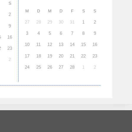
S
M
D
M
D
F
S
S
2
27
28
29
30
31
1
2
9
3
4
5
6
7
8
9
5
16
10
11
12
13
14
15
16
2
23
17
18
19
20
21
22
23
2
24
25
26
27
28
1
2