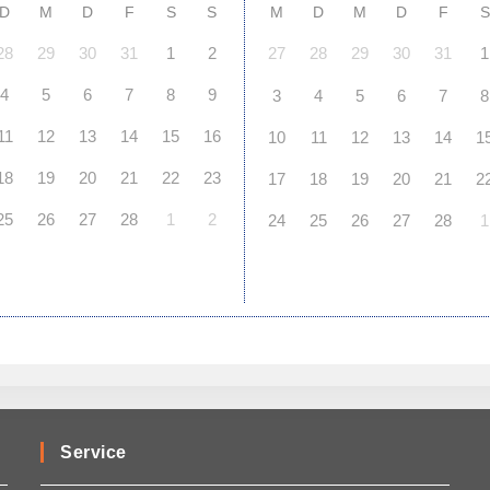
D
M
D
F
S
S
M
D
M
D
F
S
28
29
30
31
1
2
27
28
29
30
31
1
4
5
6
7
8
9
3
4
5
6
7
8
11
12
13
14
15
16
10
11
12
13
14
1
18
19
20
21
22
23
17
18
19
20
21
2
25
26
27
28
1
2
24
25
26
27
28
1
Service