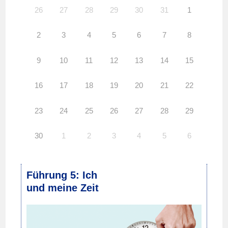
26
27
28
29
30
31
1
2
3
4
5
6
7
8
9
10
11
12
13
14
15
16
17
18
19
20
21
22
23
24
25
26
27
28
29
30
1
2
3
4
5
6
Führung 5: Ich
und meine Zeit