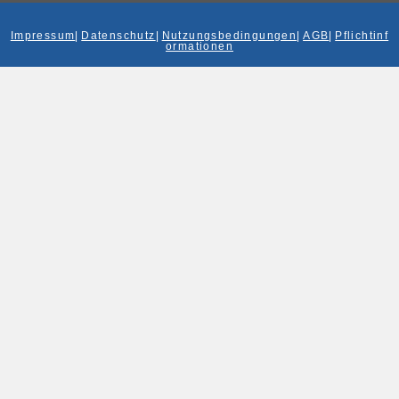
Impressum
|
Datenschutz
|
Nutzungsbedingungen
|
AGB
|
Pflichtinf
ormationen