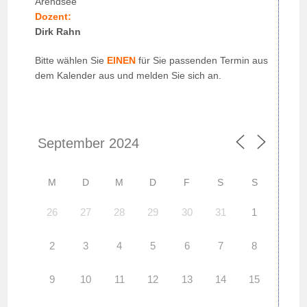
Arendsee
Dozent:
Dirk Rahn
Bitte wählen Sie
EINEN
für Sie passenden Termin aus
dem Kalender aus und melden Sie sich an.
M
D
M
D
F
S
S
26
27
28
29
30
31
1
2
3
4
5
6
7
8
9
10
11
12
13
14
15