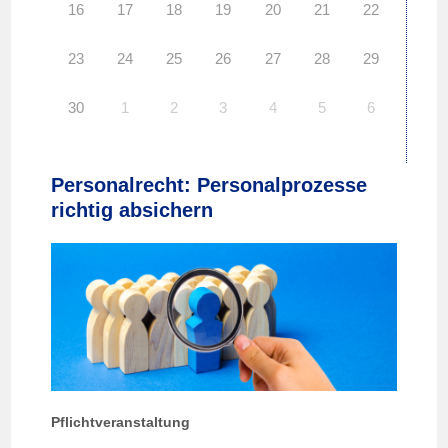
16
17
18
19
20
21
22
23
24
25
26
27
28
29
30
1
2
3
4
5
6
Personalrecht: Personalprozesse
richtig absichern
Pflichtveranstaltung